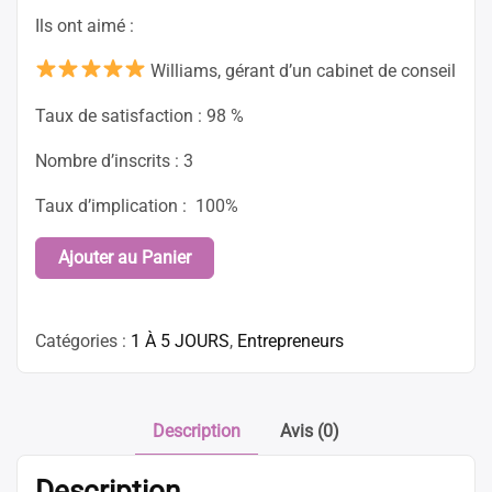
Ils ont aimé :
Williams, gérant d’un cabinet de conseil
Taux de satisfaction : 98 %
Nombre d’inscrits : 3
Taux d’implication : 100%
quantité
Ajouter au Panier
de
MARKETING
:
Catégories :
1 À 5 JOURS
,
Entrepreneurs
Concevoir
sa
stratégie
Description
Avis (0)
marketing
et
Description