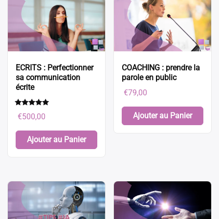
ECRITS : Perfectionner
COACHING : prendre la
sa communication
parole en public
écrite
€
79,00
Note
Ajouter au Panier
€
500,00
5.00
sur 5
Ajouter au Panier