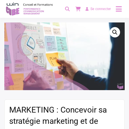
Passer
Se connecter
au
Se former à distance
Wincube
contenu
MARKETING : Concevoir sa
stratégie marketing et de